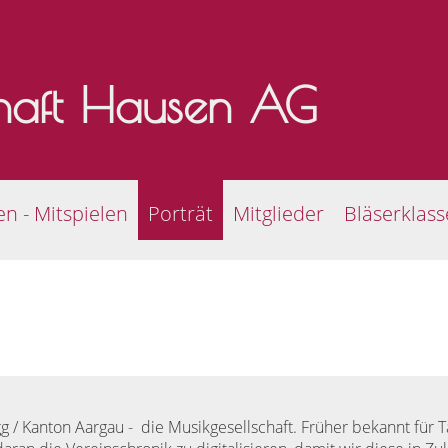
chaft Hausen AG
en - Mitspielen
Porträt
Mitglieder
Bläserklas
g / Kanton Aargau - die Musikgesellschaft. Früher bekannt für T